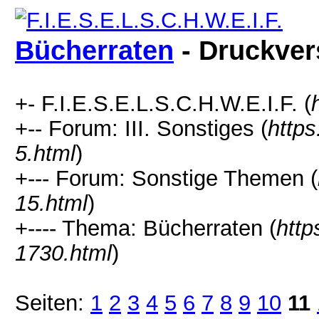
Bücherraten
- Druckver
+- F.I.E.S.E.L.S.C.H.W.E.I.F. (
+-- Forum: III. Sonstiges (
https
5.html
)
+--- Forum: Sonstige Themen (
15.html
)
+---- Thema: Bücherraten (
http
1730.html
)
Seiten:
1
2
3
4
5
6
7
8
9
10
11