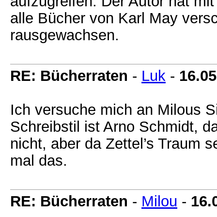
aufzugreifen: Der Autor hat mi
alle Bücher von Karl May versc
rausgewachsen.
RE: Bücherraten
-
Luk
-
16.05
Ich versuche mich an Milous S
Schreibstil ist Arno Schmidt, 
nicht, aber da Zettel’s Traum s
mal das.
RE: Bücherraten
-
Milou
-
16.